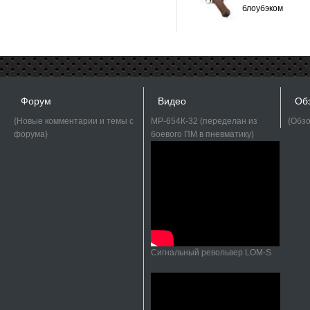
блоубэком
Форум
Видео
Об
{Новые комментарии и темы с
МР-654К-32 (переделан из
{Обз
форума}
боевого ПМ в пневматику)
Сигнальный револьвер LOM-S