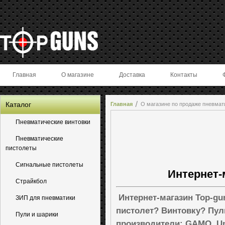
Главная
О магазине
Доставка
Контакты
Каталог
Главная
О магазине по продаже пневмат
Пневматические винтовки
Пневматические
пистолеты
Сигнальные пистолеты
Интернет-
Страйкбол
Интернет-магазин Top-gu
ЗИП для пневматики
пистолет? Винтовку? Пул
Пули и шарики
производители: GAMO, Uma