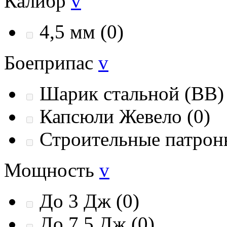
Калибр
v
4,5 мм
(0)
Боеприпас
v
Шарик стальной (ВВ
Капсюли Жевело
(0)
Строительные патро
Мощность
v
До 3 Дж
(0)
До 7,5 Дж
(0)