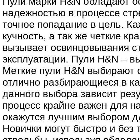
Пули марки H&N обладают о
надежностью в процессе стр
точное попадание в цель. К
кучность, а так же четкие кр
вызывает освинцовывания ст
эксплуатации. Пули H&N – в
Меткие пули H&N выбирают 
отлично разбирающиеся в ка
данного выбора зависит резу
процесс крайне важен для н
окажутся лучшим выбором д
Новички могут быстро и без 