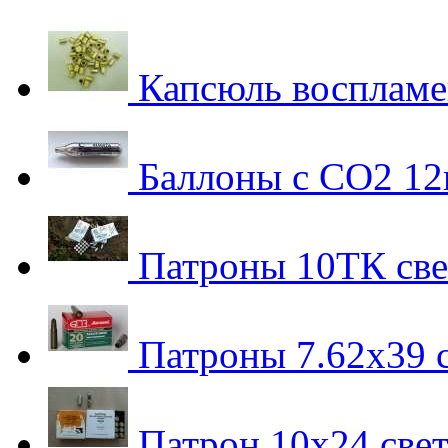
Капсюль воспламе
Баллоны с СО2 12г
Патроны 10ТК све
Патроны 7.62х39 
Патрон 10х24 свет